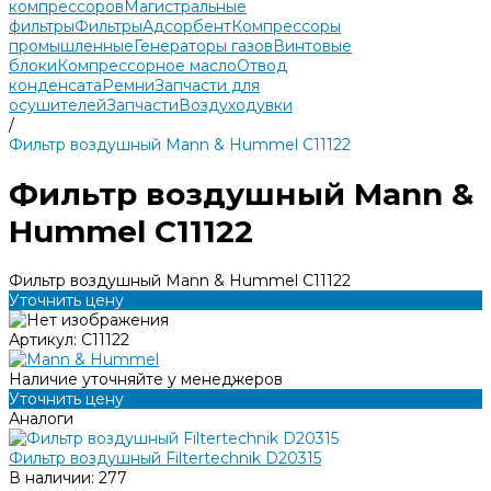
компрессоров
Магистральные
фильтры
Фильтры
Адсорбент
Компрессоры
промышленные
Генераторы газов
Винтовые
блоки
Компрессорное масло
Отвод
конденсата
Ремни
Запчасти для
осушителей
Запчасти
Воздуходувки
/
Фильтр воздушный Mann & Hummel C11122
Фильтр воздушный Mann &
Hummel C11122
Фильтр воздушный Mann & Hummel C11122
Уточнить цену
Артикул:
C11122
Наличие уточняйте у менеджеров
Уточнить цену
Аналоги
Фильтр воздушный Filtertechnik D20315
В наличии: 277