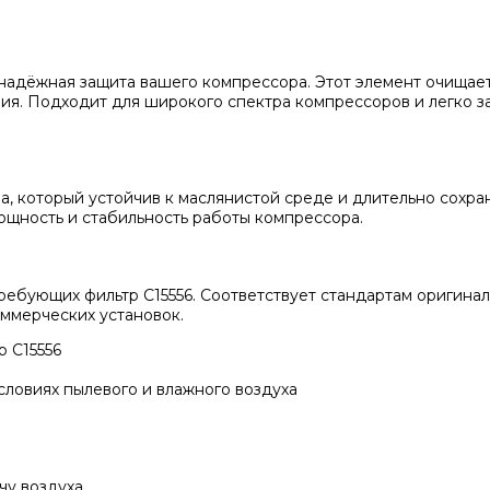
адёжная защита вашего компрессора. Этот элемент очищает 
я. Подходит для широкого спектра компрессоров и легко за
ра, который устойчив к маслянистой среде и длительно сохр
мощность и стабильность работы компрессора.
ебующих фильтр C15556. Соответствует стандартам оригинал
оммерческих установок.
 C15556
ловиях пылевого и влажного воздуха
чу воздуха