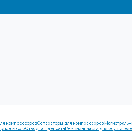
для компрессоров
Сепараторы для компрессоров
Магистральн
рное масло
Отвод конденсата
Ремни
Запчасти для осушител