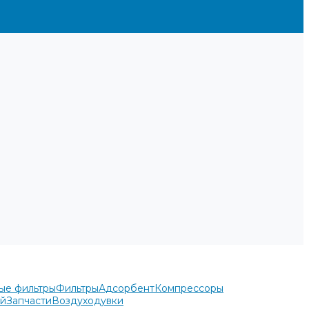
ые фильтры
Фильтры
Адсорбент
Компрессоры
ей
Запчасти
Воздуходувки