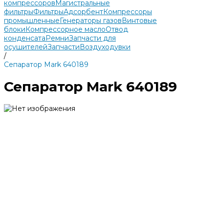
компрессоров
Магистральные
фильтры
Фильтры
Адсорбент
Компрессоры
промышленные
Генераторы газов
Винтовые
блоки
Компрессорное масло
Отвод
конденсата
Ремни
Запчасти для
осушителей
Запчасти
Воздуходувки
/
Сепаратор Mark 640189
Сепаратор Mark 640189