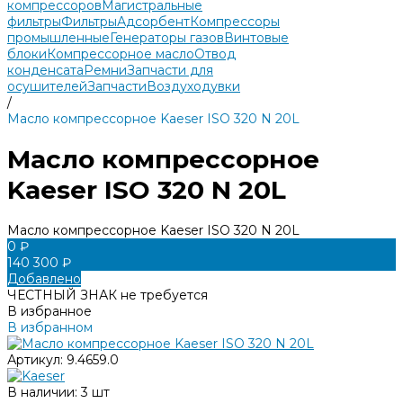
компрессоров
Магистральные
фильтры
Фильтры
Адсорбент
Компрессоры
промышленные
Генераторы газов
Винтовые
блоки
Компрессорное масло
Отвод
конденсата
Ремни
Запчасти для
осушителей
Запчасти
Воздуходувки
/
Масло компрессорное Kaeser ISO 320 N 20L
Масло компрессорное
Kaeser ISO 320 N 20L
Масло компрессорное Kaeser ISO 320 N 20L
0 ₽
140 300 ₽
Добавлено
ЧЕСТНЫЙ ЗНАК не требуется
В избранное
В избранном
Артикул:
9.4659.0
В наличии: 3 шт