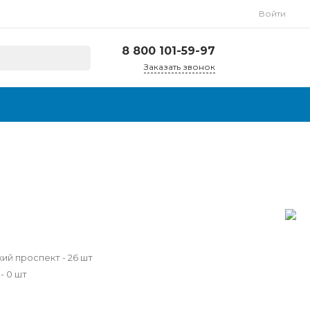
Войти
8 800 101-59-97
Заказать звонок
8 800 101-59-97
г. Люберцы,
Октябрьский
проспект, д. 249
Пн-Пт, с 9:00-18:00
info@wigit.ru
й проспект - 26 шт
- 0 шт