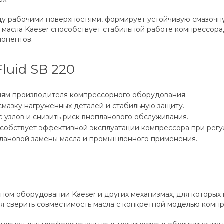
 рабочими поверхностями, формирует устойчивую смазочну
 масла Kaeser способствует стабильной работе компрессор
понентов.
uid SB 220
иям производителя компрессорного оборудования.
смазку нагруженных деталей и стабильную защиту.
 узлов и снизить риск внепланового обслуживания.
обствует эффективной эксплуатации компрессора при регул
плановой замены масла и промышленного применения.
рном оборудовании Kaeser и других механизмах, для которых
я сверить совместимость масла с конкретной моделью компр