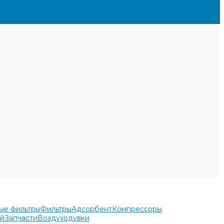
ые фильтры
Фильтры
Адсорбент
Компрессоры
ей
Запчасти
Воздуходувки