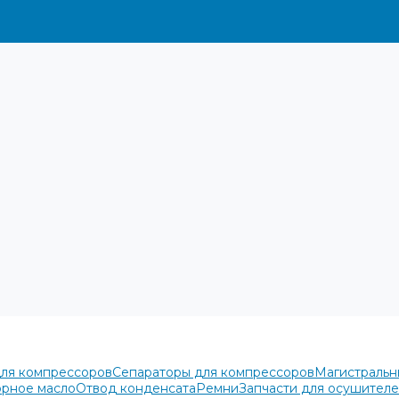
для компрессоров
Сепараторы для компрессоров
Магистральн
рное масло
Отвод конденсата
Ремни
Запчасти для осушител