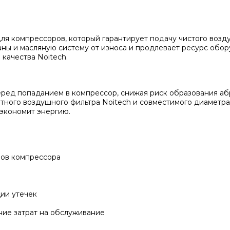
я компрессоров, который гарантирует подачу чистого возду
паны и масляную систему от износа и продлевает ресурс обо
качества Noitech.
еред попаданием в компрессор, снижая риск образования аб
ного воздушного фильтра Noitech и совместимого диаметра 
 экономит энергию.
лов компрессора
ии утечек
ие затрат на обслуживание