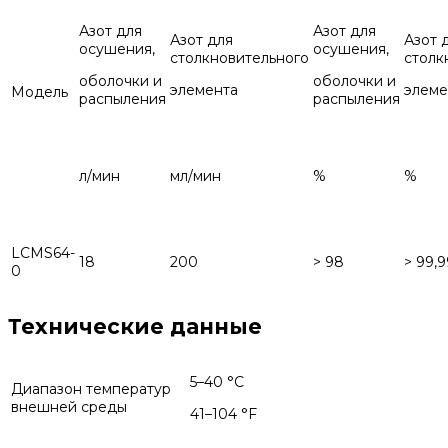
Азот для
Азот для
Азот для
Азот 
осушения,
осушения,
столкновительного
столк
оболочки и
оболочки и
элемента
элеме
Модель
распыления
распыления
л/мин
мл/мин
%
%
LCMS64-
18
200
> 98
> 99,
0
Технические данные
5–40 °C
Диапазон температур
внешней среды
41–104 °F