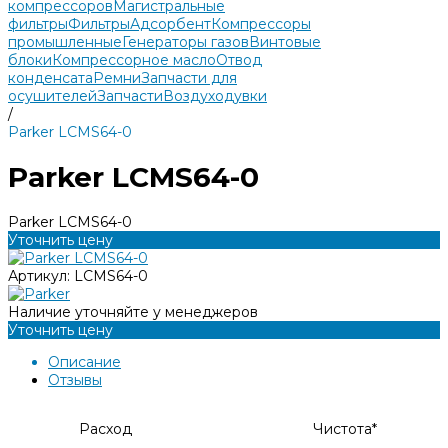
компрессоров
Магистральные
фильтры
Фильтры
Адсорбент
Компрессоры
промышленные
Генераторы газов
Винтовые
блоки
Компрессорное масло
Отвод
конденсата
Ремни
Запчасти для
осушителей
Запчасти
Воздуходувки
/
Parker LCMS64-0
Parker LCMS64-0
Parker LCMS64-0
Уточнить цену
Артикул:
LCMS64-0
Наличие уточняйте у менеджеров
Уточнить цену
Описание
Отзывы
Расход
Чистота*