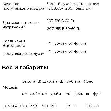
Качество
Чистый сухой сжатый воздух
поступающего воздуха†
ISO8573-1:2001 класс 2.-.1
103–126 В 60 Гц
Диапазон питающих
напряжений
207–253 В 50/60 Гц
Соединения
1/4” обжимной фитинг
Выход азота
1/4” обжимной фитинг
Поступление воздуха†
Вес и габариты
Высота (В)
Ширина (Ш)
Глубина (Г)
Вес
Модель
мм
дюйм
мм
дюйм
мм
дюйм
кг
фунт
LCMS64-0
705
27,8
510
20,1
559
22
103
227