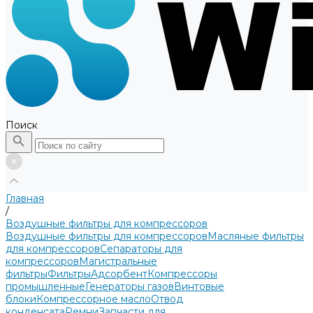
Поиск
Главная
/
Воздушные фильтры для компрессоров
Воздушные фильтры для компрессоров
Масляные фильтры
для компрессоров
Сепараторы для
компрессоров
Магистральные
фильтры
Фильтры
Адсорбент
Компрессоры
промышленные
Генераторы газов
Винтовые
блоки
Компрессорное масло
Отвод
конденсата
Ремни
Запчасти для