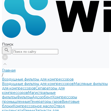
Поиск
Главная
/
Воздушные фильтры для компрессоров
Воздушные фильтры для компрессоров
Масляные фильтры
для компрессоров
Сепараторы для
компрессоров
Магистральные
фильтры
Фильтры
Адсорбент
Компрессоры
промышленные
Генераторы газов
Винтовые
блоки
Компрессорное масло
Отвод
конденсата
Ремни
Запчасти для