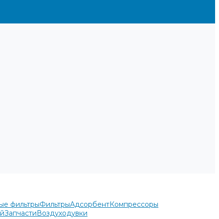
ые фильтры
Фильтры
Адсорбент
Компрессоры
ей
Запчасти
Воздуходувки