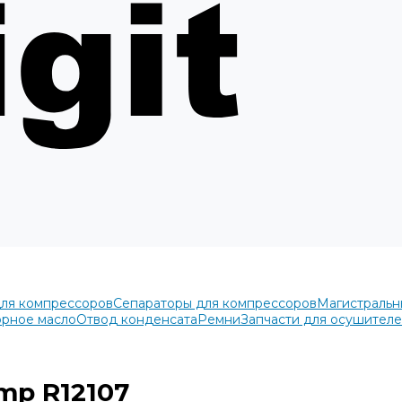
для компрессоров
Сепараторы для компрессоров
Магистральн
рное масло
Отвод конденсата
Ремни
Запчасти для осушител
mp R12107