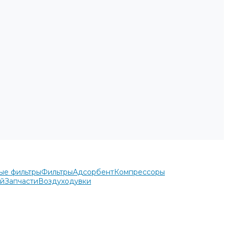
ые фильтры
Фильтры
Адсорбент
Компрессоры
ей
Запчасти
Воздуходувки