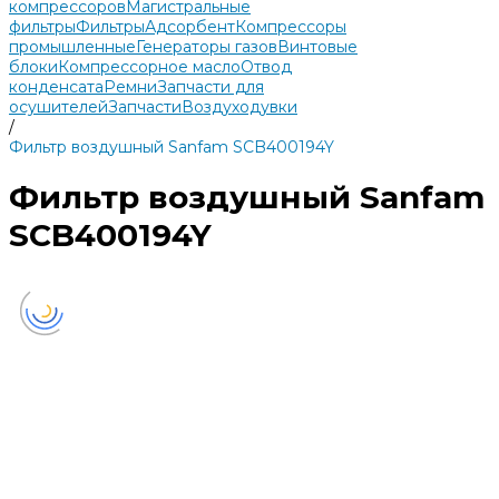
компрессоров
Магистральные
фильтры
Фильтры
Адсорбент
Компрессоры
промышленные
Генераторы газов
Винтовые
блоки
Компрессорное масло
Отвод
конденсата
Ремни
Запчасти для
осушителей
Запчасти
Воздуходувки
/
Фильтр воздушный Sanfam SCB400194Y
Фильтр воздушный Sanfam
SCB400194Y