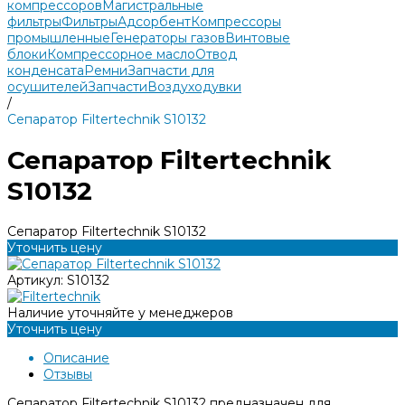
компрессоров
Магистральные
фильтры
Фильтры
Адсорбент
Компрессоры
промышленные
Генераторы газов
Винтовые
блоки
Компрессорное масло
Отвод
конденсата
Ремни
Запчасти для
осушителей
Запчасти
Воздуходувки
/
Сепаратор Filtertechnik S10132
Сепаратор Filtertechnik
S10132
Сепаратор Filtertechnik S10132
Уточнить цену
Артикул:
S10132
Наличие уточняйте у менеджеров
Уточнить цену
Описание
Отзывы
Сепаратор Filtertechnik S10132 предназначен для