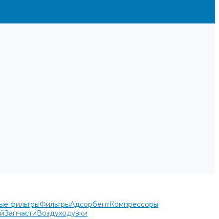
ые фильтры
Фильтры
Адсорбент
Компрессоры
ей
Запчасти
Воздуходувки