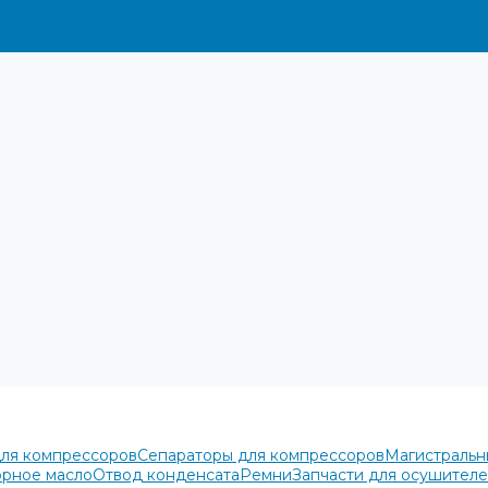
для компрессоров
Сепараторы для компрессоров
Магистральн
рное масло
Отвод конденсата
Ремни
Запчасти для осушител