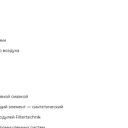
вки
о воздуха
ляной смазкой
ющий элемент — синтетический
дулей Filtertechnik
 промышленных систем