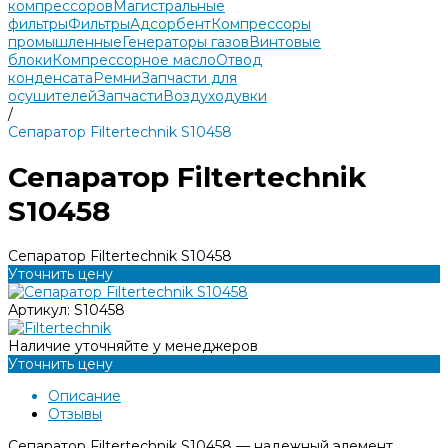
компрессоров
Магистральные
фильтры
Фильтры
Адсорбент
Компрессоры
промышленные
Генераторы газов
Винтовые
блоки
Компрессорное масло
Отвод
конденсата
Ремни
Запчасти для
осушителей
Запчасти
Воздуходувки
/
Сепаратор Filtertechnik S10458
Сепаратор Filtertechnik
S10458
Сепаратор Filtertechnik S10458
Уточнить цену
Артикул:
S10458
Наличие уточняйте у менеджеров
Уточнить цену
Описание
Отзывы
Сепаратор Filtertechnik S10458 — надежный элемент