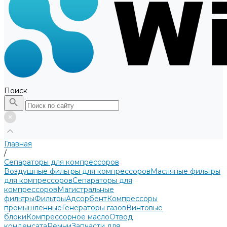
Поиск
Главная
/
Сепараторы для компрессоров
Воздушные фильтры для компрессоров
Масляные фильтры
для компрессоров
Сепараторы для
компрессоров
Магистральные
фильтры
Фильтры
Адсорбент
Компрессоры
промышленные
Генераторы газов
Винтовые
блоки
Компрессорное масло
Отвод
конденсата
Ремни
Запчасти для