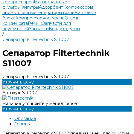
компрессоров
Магистральные
фильтры
Фильтры
Адсорбент
Компрессоры
промышленные
Генераторы газов
Винтовые
блоки
Компрессорное масло
Отвод
конденсата
Ремни
Запчасти для
осушителей
Запчасти
Воздуходувки
/
Сепаратор Filtertechnik S11007
Сепаратор Filtertechnik
S11007
Сепаратор Filtertechnik S11007
Уточнить цену
Артикул:
S11007
Наличие уточняйте у менеджеров
Уточнить цену
Описание
Отзывы
Сепаратор Filtertechnik S11007 предназначен для очистки