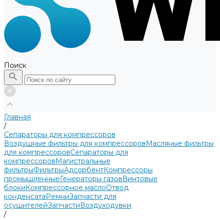
Поиск
Главная
/
Сепараторы для компрессоров
Воздушные фильтры для компрессоров
Масляные фильтры
для компрессоров
Сепараторы для
компрессоров
Магистральные
фильтры
Фильтры
Адсорбент
Компрессоры
промышленные
Генераторы газов
Винтовые
блоки
Компрессорное масло
Отвод
конденсата
Ремни
Запчасти для
осушителей
Запчасти
Воздуходувки
/