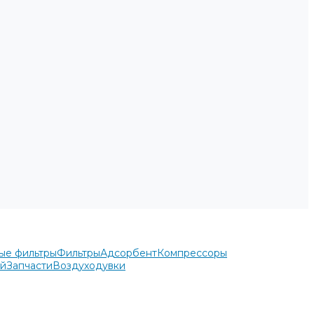
ые фильтры
Фильтры
Адсорбент
Компрессоры
ей
Запчасти
Воздуходувки