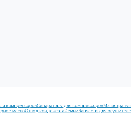
для компрессоров
Сепараторы для компрессоров
Магистральн
рное масло
Отвод конденсата
Ремни
Запчасти для осушител