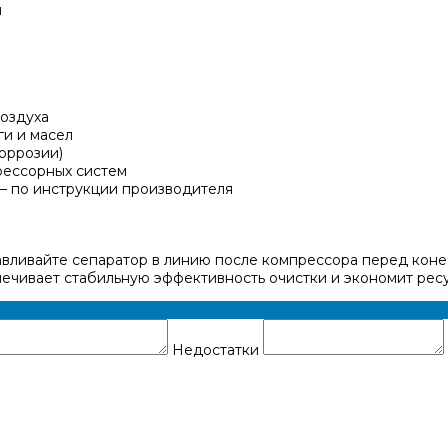
и
оздуха
ги и масел
коррозии)
рессорных систем
— по инструкции производителя
авливайте сепаратор в линию после компрессора перед кон
печивает стабильную эффективность очистки и экономит рес
Недостатки