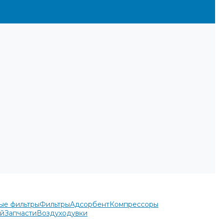
ые фильтры
Фильтры
Адсорбент
Компрессоры
ей
Запчасти
Воздуходувки