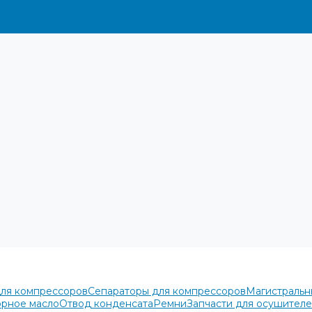
для компрессоров
Сепараторы для компрессоров
Магистральн
рное масло
Отвод конденсата
Ремни
Запчасти для осушител