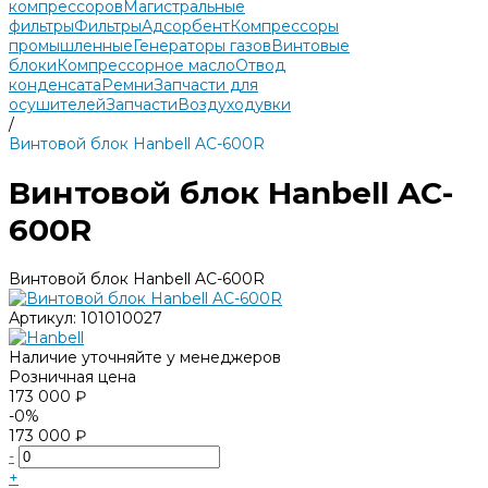
компрессоров
Магистральные
фильтры
Фильтры
Адсорбент
Компрессоры
промышленные
Генераторы газов
Винтовые
блоки
Компрессорное масло
Отвод
конденсата
Ремни
Запчасти для
осушителей
Запчасти
Воздуходувки
/
Винтовой блок Hanbell AC-600R
Винтовой блок Hanbell AC-
600R
Винтовой блок Hanbell AC-600R
Артикул:
101010027
Наличие уточняйте у менеджеров
Розничная цена
173 000 ₽
-0%
173 000 ₽
-
+