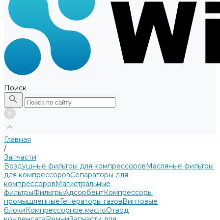
Поиск
Главная
/
Запчасти
Воздушные фильтры для компрессоров
Масляные фильтры
для компрессоров
Сепараторы для
компрессоров
Магистральные
фильтры
Фильтры
Адсорбент
Компрессоры
промышленные
Генераторы газов
Винтовые
блоки
Компрессорное масло
Отвод
конденсата
Ремни
Запчасти для