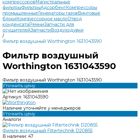
компрессоров
Магистральные
фильтры
Фильтры
Адсорбент
Компрессоры
промышленные
Генераторы газов
Винтовые
блоки
Компрессорное масло
Отвод
конденсата
Ремни
Запчасти для
осушителей
Запчасти
Воздуходувки
/
Фильтр воздушный Worthington 1631043590
Фильтр воздушный
Worthington 1631043590
Фильтр воздушный Worthington 1631043590
Уточнить цену
Артикул:
1631043590
Наличие уточняйте у менеджеров
Уточнить цену
Аналоги
Фильтр воздушный Filtertechnik D20855
В наличии: 47