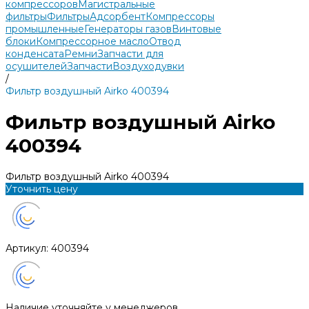
компрессоров
Магистральные
фильтры
Фильтры
Адсорбент
Компрессоры
промышленные
Генераторы газов
Винтовые
блоки
Компрессорное масло
Отвод
конденсата
Ремни
Запчасти для
осушителей
Запчасти
Воздуходувки
/
Фильтр воздушный Airko 400394
Фильтр воздушный Airko
400394
Фильтр воздушный Airko 400394
Уточнить цену
Артикул:
400394
Наличие уточняйте у менеджеров