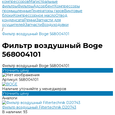
компрессоров
Магистральные
фильтры
Фильтры
Адсорбент
Компрессоры
промышленные
Генераторы газов
Винтовые
блоки
Компрессорное масло
Отвод
конденсата
Ремни
Запчасти для
осушителей
Запчасти
Воздуходувки
/
Фильтр воздушный Boge 568004101
Фильтр воздушный Boge
568004101
Фильтр воздушный Boge 568004101
Уточнить цену
Артикул:
568004101
Наличие уточняйте у менеджеров
Уточнить цену
Аналоги
Фильтр воздушный Filtertechnik D20743
В наличии: 93